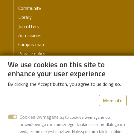
Community
Library
Job offers
Admissions
Campus map
Privacy policy
We use cookies on this site to
enhance your user experience
Institute of Mathematics
By clicking the Accept button, you agree to us doing so.
Aleje Politechniki 8, 93-590 Łódź, Poland
More info
Campus B, Building B9
Cookies wymagane
Są to cookies wymagane do
ul. Żeromskiego 116, 90-924 Łódź, Poland
prawidłowego i bezpiecznego działania strony, dlatego ich
wyłączenie nie jest możliwe. Należą do nich także cookies