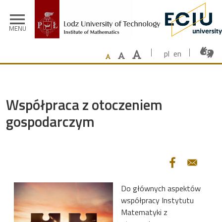
Skip to main content
menu
MENU
pl
en
Współpraca z otoczeniem
gospodarczym
Do głównych aspektów
współpracy Instytutu
Matematyki z