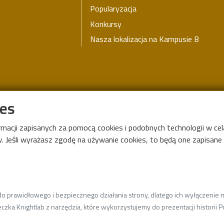
Popularyzacja
Konkursy
Nasza lokalizacja na Kampusie B
ies
Przydatne linki
ormacji zapisanych za pomocą cookies i podobnych technologii w c
Elektroniczne zarządzanie
 Jeśli wyrażasz zgodę na używanie cookies, to będą one zapisane w
dokumentacją (EZD)
Zintegrowany terminal nauczyciela
(ZTN)
WebSkryba
 prawidłowego i bezpiecznego działania strony, dlatego ich wyłączenie ni
Plany zajęć
czka Knightlab z narzędzia, które wykorzystujemy do prezentacji historii Po
Wyszukiwarka czasopism