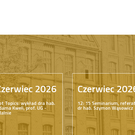
Czerwiec 2026
Czerwiec 202
ot Topics: wykład dra hab.
12: 15 Seminarium, refera
dama Kweli, prof. UG -
dr hab. Szymon Wąsowicz
dalnie