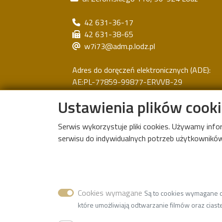
42 631-36-17
42 631-38-65
w7i73@adm.p.lodz.pl
Adres do doręczeń elektronicznych (ADE):
AE:PL-77859-99877-ERVVB-29
Ustawienia plików cook
NIP
7270021895
REGON
000001583
Serwis wykorzystuje pliki cookies. Używamy inf
serwisu do indywidualnych potrzeb użytkowników.
Cookies wymagane
Są to cookies wymagane do
które umożliwiają odtwarzanie filmów oraz ciaste