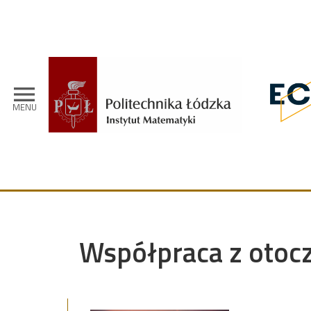
Przejdź do treści
menu
MENU
Współpraca z oto