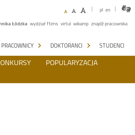
pl
en
ne menu
chnika Łódzka
wydział ftims
virtul
wikamp
znajdź pracownika
DZIAŁEM NA OSOBY
chevron_right
chevron_right
PRACOWNICY
DOKTORANCI
STUDENCI
KONKURSY
POPULARYZACJA