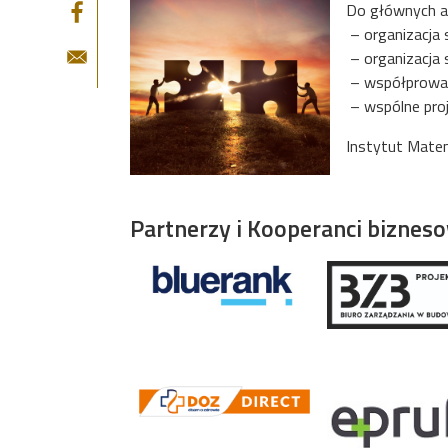
Do głównych a
– organizacja s
– organizacja 
– współprowadz
– wspólne proj
Instytut Matem
Partnerzy i Kooperanci biznes