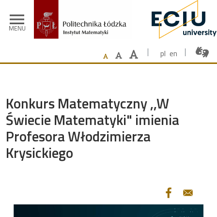
Przejdź do treści
menu
MENU
pl
en
Konkurs Matematyczny ,,W
Świecie Matematyki" imienia
Profesora Włodzimierza
Krysickiego