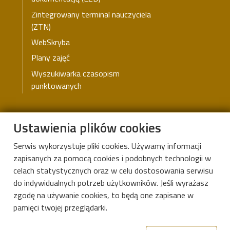
Chrobrego w Piotrkowie Trybunalskim)
Zintegrowany terminal nauczyciela
edycja I (2009) –
Artur Kasprzak
(I LO w Łodzi)
(ZTN)
WebSkryba
Plany zajęć
Wyszukiwarka czasopism
punktowanych
Instytut Matematyki Politechniki Łódzkiej
Ustawienia plików cookies
Serwis wykorzystuje pliki cookies. Używamy informacji
zapisanych za pomocą cookies i podobnych technologii w
Aleje Politechniki 8, 93-590 Łódź
celach statystycznych oraz w celu dostosowania serwisu
Kampus B, budynek B9
do indywidualnych potrzeb użytkowników. Jeśli wyrażasz
zgodę na używanie cookies, to będą one zapisane w
ul. Żeromskiego 116, 90-924 Łódź
pamięci twojej przeglądarki.
42 631-36-17