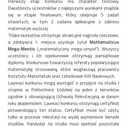
Pierwszy etap Konkursu ma charakter testowy.
Dwudziestu uczestników z najlepszymi wynikami znajdzie
się w etapie finałowym, który obejmuje 5 zadań
otwartych, w tym 2 zadania aplikacyjne z zakresu
matematyki wyższej.
Trójka laureatów otrzymuje atrakcyjne nagrody rzeczowe,
a zdobywca 1. miejsca uzyskuje tytuł
Mathematicus
Mega-Mentis
(„matematyczny mega-umysł”). Wszyscy
uczestnicy i ich opiekunowie otrzymują pamiątkowe
dyplomy. Konkursowi towarzyszą referaty popularyzujące
matematykę stosowaną, które wygłaszają pracownicy
Instytutu Matematyki oraz członkowie Kół Naukowych.
Laureaci konkursu mogą wystąpić o przyjęcie na studia I
stopnia w Politechnice Łódzkiej na jeden z kierunków
zgodnie z obowiązującą Uchwałą Rekrutacyjną w danym
roku akademickim. Laureaci konkursu otrzymają certyfikat
potwierdzający ten status. Certyfikat może być użyty
tylko w procesie rekrutacji na wyżej wymienione kierunki
studiów. Kandydat na studia musi spełniać pozostałe