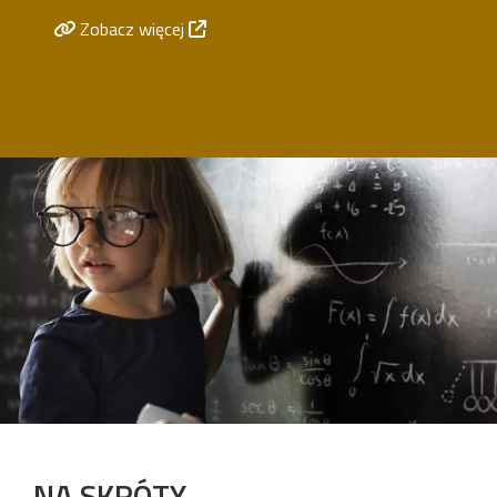
Zobacz więcej
Image
NA SKRÓTY