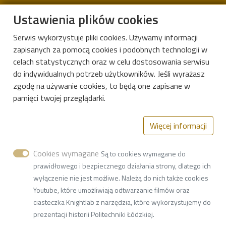
Instytut Matematyki Politechniki Łódzkiej
Ustawienia plików cookies
Serwis wykorzystuje pliki cookies. Używamy informacji
zapisanych za pomocą cookies i podobnych technologii w
Aleje Politechniki 8, 93-590 Łódź
celach statystycznych oraz w celu dostosowania serwisu
Kampus B, budynek B9
do indywidualnych potrzeb użytkowników. Jeśli wyrażasz
zgodę na używanie cookies, to będą one zapisane w
ul. Żeromskiego 116, 90-924 Łódź
pamięci twojej przeglądarki.
42 631-36-17
Więcej informacji
42 631-38-65
w7i73@adm.p.lodz.pl
Cookies wymagane
Są to cookies wymagane do
Adres do doręczeń elektronicznych (ADE):
prawidłowego i bezpiecznego działania strony, dlatego ich
AE:PL-77859-99877-ERVVB-29
wyłączenie nie jest możliwe. Należą do nich także cookies
Youtube, które umożliwiają odtwarzanie filmów oraz
NIP
7270021895
ciasteczka Knightlab z narzędzia, które wykorzystujemy do
REGON
000001583
prezentacji historii Politechniki Łódzkiej.